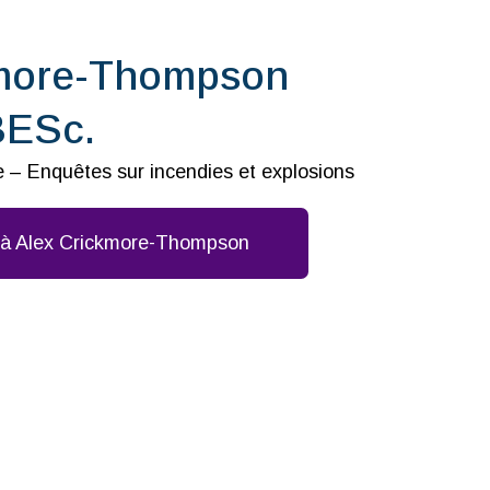
kmore-Thompson
BESc.
ire – Enquêtes sur incendies et explosions
l à Alex Crickmore-Thompson