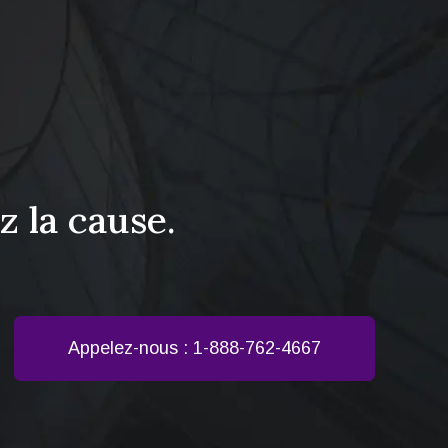
 la cause.
Appelez-nous : 1-888-762-4667