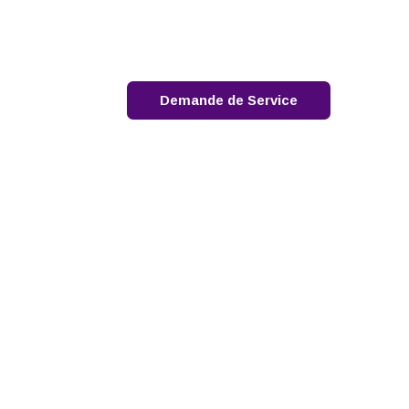
ntervention d'urgence: 1-888-762-4667
English
Contactez-nous
Demande de Service
erts