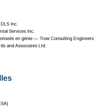
 DLS Inc.
tal Services Inc.
conseils en génie — Trow Consulting Engineers
rds and Associates Ltd.
lles
CESA)