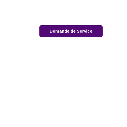
ntervention d'urgence: 1-888-762-4667
English
Contactez-nous
Demande de Service
erts