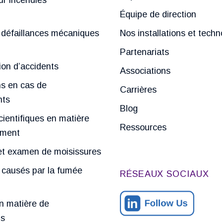
Équipe de direction
défaillances mécaniques
Nos installations et techn
Partenariats
ion d’accidents
Associations
ns en cas de
Carrières
nts
Blog
ientifiques en matière
Ressources
ement
et examen de moisissures
ausés par la fumée
RÉSEAUX SOCIAUX
n matière de
ns